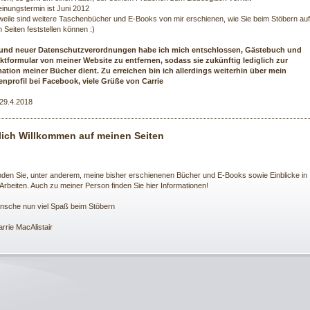
inungstermin ist Juni 2012
rweile sind weitere Taschenbücher und E-Books von mir erschienen, wie Sie beim Stöbern auf
 Seiten feststellen können :)
und neuer Datenschutzverordnungen habe ich mich entschlossen, Gästebuch und
ktformular von meiner Website zu entfernen, sodass sie zukünftig lediglich zur
ation meiner Bücher dient. Zu erreichen bin ich allerdings weiterhin über mein
enprofil bei Facebook, viele Grüße von Carrie
29.4.2018
lich Willkommen auf meinen Seiten
inden Sie, unter anderem, meine bisher erschienenen Bücher und E-Books sowie Einblicke in
Arbeiten. Auch zu meiner Person finden Sie hier Informationen!
nsche nun viel Spaß beim Stöbern
arrie MacAlistair