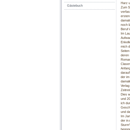
Harz u
Gästebuch
Zum Sc
verfas
ersten
damals
noch l
Beruf 
Im Lau
Aufwac
Enkelk
mich d
Seiten
deren 
Roman
Clasen
Anfang
darauf
der im
damali
Verlag
Zeitre
Dies w
und 20
ich du
Geschi
und da
Im Jan
der in
Sturm
begonn