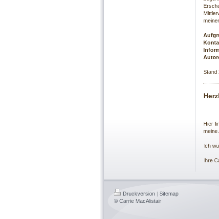
Ersche
Mittle
meinen
Aufgr
Konta
Inform
Autor
Stand 
Herz
Hier f
meine 
Ich wü
Ihre C
Druckversion
|
Sitemap
© Carrie MacAlistair