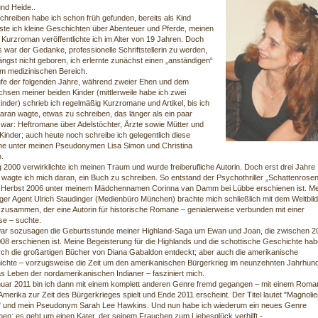
nd Heide..
hreiben habe ich schon früh gefunden, bereits als Kind
ste ich kleine Geschichten über Abenteuer und Pferde, meinen
 Kurzroman veröffentlichte ich im Alter von 19 Jahren. Doch
 war der Gedanke, professionelle Schriftstellerin zu werden,
ängst nicht geboren, ich erlernte zunächst einen „anständigen“
im medizinischen Bereich.
fe der folgenden Jahre, während zweier Ehen und dem
hsen meiner beiden Kinder (mittlerweile habe ich zwei
inder) schrieb ich regelmäßig Kurzromane und Artikel, bis ich
aran wagte, etwas zu schreiben, das länger als ein paar
 war: Heftromane über Adelstöchter, Ärzte sowie Mütter und
Kinder; auch heute noch schreibe ich gelegentlich diese
e unter meinen Pseudonymen Lisa Simon und Christina
.
 2000 verwirklichte ich meinen Traum und wurde freiberufliche Autorin. Doch erst drei Jahre
 wagte ich mich daran, ein Buch zu schreiben. So entstand der Psychothriller „Schattenrosen
 Herbst 2006 unter meinem Mädchennamen Corinna van Damm bei Lübbe erschienen ist. Me
ger Agent Ulrich Staudinger (Medienbüro München) brachte mich schließlich mit dem Weltbild
 zusammen, der eine Autorin für historische Romane – genialerweise verbunden mit einer
ise – suchte.
ar sozusagen die Geburtsstunde meiner Highland-Saga um Ewan und Joan, die zwischen 2
08 erschienen ist. Meine Begeisterung für die Highlands und die schottische Geschichte hab
rch die großartigen Bücher von Diana Gabaldon entdeckt; aber auch die amerikanische
chte – vorzugsweise die Zeit um den amerikanischen Bürgerkrieg im neunzehnten Jahrhund
s Leben der nordamerikanischen Indianer – fasziniert mich.
uar 2011 bin ich dann mit einem komplett anderen Genre fremd gegangen – mit einem Roma
 Amerika zur Zeit des Bürgerkrieges spielt und Ende 2011 erscheint. Der Titel lautet "Magnolie
" und mein Pseudonym Sarah Lee Hawkins. Und nun habe ich wiederum ein neues Genre
en; es geht um einen Kater, der seinem Frauchen zum Liebesglück verhilft -