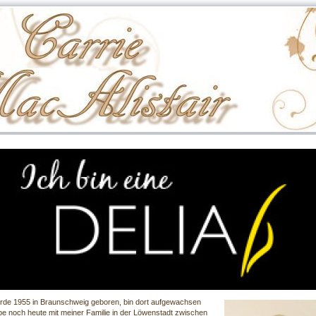
rde 1955 in Braunschweig geboren, bin dort aufgewachsen
be noch heute mit meiner Familie in der Löwenstadt zwischen