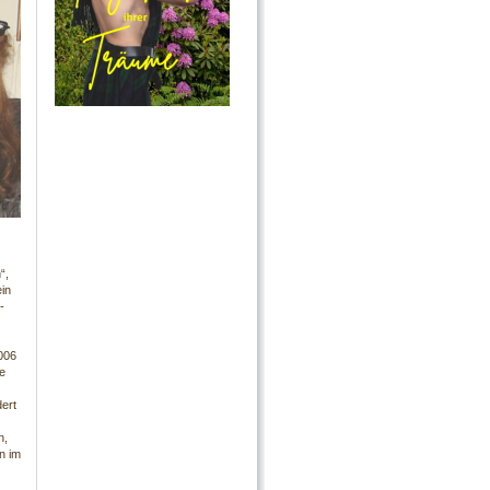
“,
in
-
006
e
ert
n,
n im